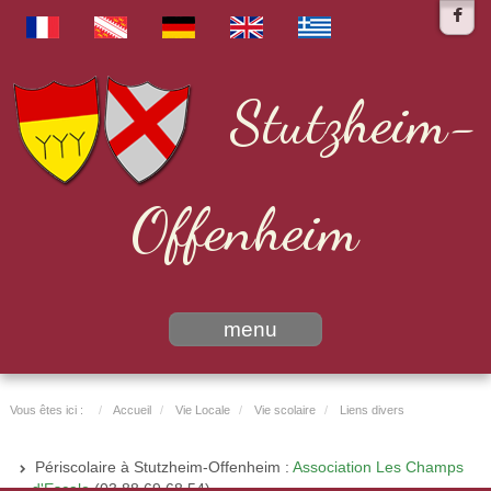
Stutzheim-
Offenheim
menu
Vous êtes ici :
Accueil
Vie Locale
Vie scolaire
Liens divers
Périscolaire à Stutzheim-Offenheim :
Association Les Champs
d'Escale
(03 88 69 68 54)