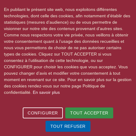
Ecoles maternelles et élémentaires :
http://www.ac-
En publiant le présent site web, nous exploitons différentes
strasbourg.fr/sections/ia67/
technologies, dont celle des cookies, afin notamment d’établir des
Le site académique de Strasbourg :
http://www.ac-strasbourg.fr/
statistiques (mesures d’audience) ou de vous permettre de
visionner sur notre site des contenus provenant d’autres sites.
Site du ministère de l'Education Nationale :
Comme nous respectons votre vie privée, nous veillons à obtenir
http://www.education.gouv.fr/
votre consentement quant à l’usage des données recueillies et
nous vous permettons de choisir de ne pas autoriser certains
types de cookies. Cliquez sur TOUT ACCEPTER si vous
consentez à l’utilisation de cette technologie, ou sur
CONFIGURER pour choisir les cookies que vous acceptez. Vous
pouvez changer d’avis et modifier votre consentement à tout
moment en revenant sur ce site. Pour en savoir plus sur la gestion
2015-2026 © Stutzheim-Offenheim | Tous droits réservés |
Mentions légales
|
des cookies rendez-vous sur notre page Politique de
Politique de confidentialité
| Site réalisé par
e-novea, agence web à
confidentialité.
En savoir plus
Strasbourg
CONFIGURER
TOUT ACCEPTER
TOUT REFUSER