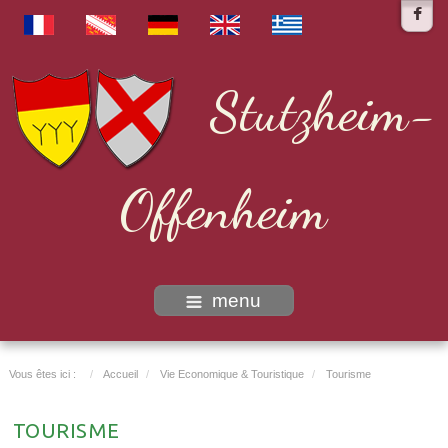
Stutzheim-
Offenheim
menu
Vous êtes ici :
Accueil
Vie Economique & Touristique
Tourisme
TOURISME