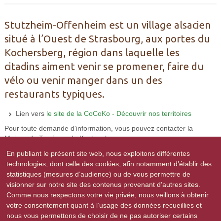
Stutzheim-Offenheim est un village alsacien
situé à l’Ouest de Strasbourg, aux portes du
Kochersberg, région dans laquelle les
citadins aiment venir se promener, faire du
vélo ou venir manger dans un des
restaurants typiques.
Lien vers
le site de la CoCoKo - Découvrir nos territoires
Pour toute demande d'information, vous pouvez contacter la
Maison du Tourisme du Kochersberg :
En publiant le présent site web, nous exploitons différentes
Office de Tourisme "Le Beau Jardin"
2, Place du Marché
technologies, dont celle des cookies, afin notamment d’établir des
67370 TRUCHTERSHEIM
statistiques (mesures d’audience) ou de vous permettre de
Tél. : 03 88 21 46 90
visionner sur notre site des contenus provenant d’autres sites.
Mail :
contact@lebeaujardin.alsace
Comme nous respectons votre vie privée, nous veillons à obtenir
votre consentement quant à l’usage des données recueillies et
Lien vers
le site de l'ADT
(Agence de Développement
nous vous permettons de choisir de ne pas autoriser certains
Touristique du Bas-Rhin)