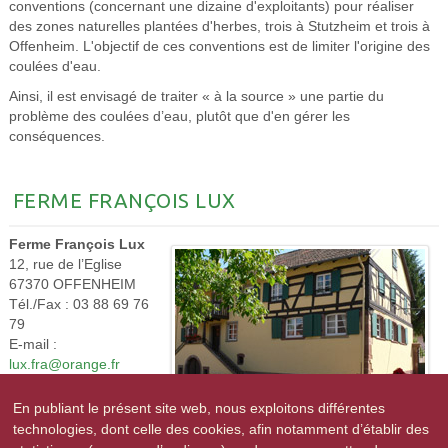
conventions (concernant une dizaine d'exploitants) pour réaliser
des zones naturelles plantées d'herbes, trois à Stutzheim et trois à
Offenheim. L'objectif de ces conventions est de limiter l'origine des
coulées d'eau.
Ainsi, il est envisagé de traiter « à la source » une partie du
problème des coulées d’eau, plutôt que d'en gérer les
conséquences.
FERME FRANÇOIS LUX
Ferme François Lux
12, rue de l’Eglise
67370 OFFENHEIM
Tél./Fax : 03 88 69 76
79
E-mail :
lux.fra@orange.fr
www.asperges-lux.fr
En publiant le présent site web, nous exploitons différentes
Télécharger la
technologies, dont celle des cookies, afin notamment d’établir des
plaquette