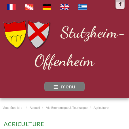
Stutzheim-
Offenheim
menu
Vous êtes ici :
Accueil
Vie Economique & Touristique
Agriculture
AGRICULTURE