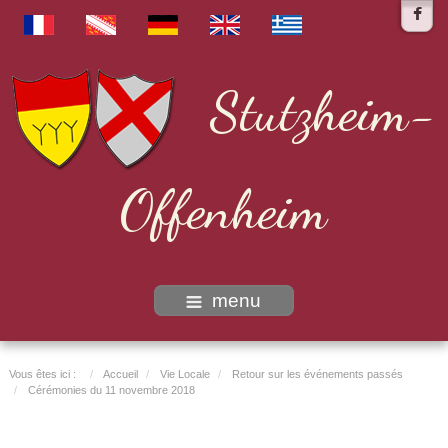
Stutzheim-
Offenheim
menu
Vous êtes ici :
Accueil
Vie Locale
Retour sur les événements passés
Cérémonies du 11 novembre 2018