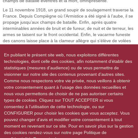
champs de bataille éventrés et la mort, omniprésente.
Le 11 novembre 1918, un grand soupir de soulagement traverse la
France. Depuis Compiègne où l’Armistice a été signé à l’aube, il se
propage jusqu’aux champs de bataille. Enfin, après quatre
interminables années de bruit et de fureur, de nuit et de terreur, les
armes se taisent sur le front occidental. Enfin, le vacarme funeste
des canons laisse place à la clameur allègre qui s’élève de volées
de cloches en sonneries de clairons, d’esplanades de grandes villes
en places de villages, jusqu’ici en Alsace. 1,4 millions de morts et
En publiant le présent site web, nous exploitons différentes
environ 4 millions de blessés en France, deux millions de morts et
technologies, dont celle des cookies, afin notamment d’établir des
4,2 millions de blessés dans le Reich. Plus de 10 millions de morts
statistiques (mesures d’audience) ou de vous permettre de
dans le monde ! Et après 48 années dans le Reich, l’Alsace
visionner sur notre site des contenus provenant d’autres sites.
redevient française ».
Comme nous respectons votre vie privée, nous veillons à obtenir
votre consentement quant à l’usage des données recueillies et
nous vous permettons de choisir de ne pas autoriser certains
types de cookies. Cliquez sur TOUT ACCEPTER si vous
Précédent
Suivant
consentez à l’utilisation de cette technologie, ou sur
CONFIGURER pour choisir les cookies que vous acceptez. Vous
pouvez changer d’avis et modifier votre consentement à tout
moment en revenant sur ce site. Pour en savoir plus sur la gestion
des cookies rendez-vous sur notre page Politique de