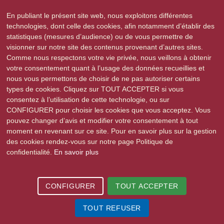
déjeuner dans la salle des Loisirs. Plus de 130 personnes étaient
En publiant le présent site web, nous exploitons différentes
présentes pour déguster un excellent repas préparé par Manu et
technologies, dont celle des cookies, afin notamment d’établir des
son équipe du Restaurant du Tigre. Marie et Jean-Daniel Zeter ont
statistiques (mesures d’audience) ou de vous permettre de
lu poèmes, fables, histoires en français et en alsacien. Puis les
visionner sur notre site des contenus provenant d’autres sites.
convives ont chanté des chants de Noël sous la direction de Gérard
Comme nous respectons votre vie privée, nous veillons à obtenir
Weiss.
votre consentement quant à l’usage des données recueillies et
nous vous permettons de choisir de ne pas autoriser certains
types de cookies. Cliquez sur TOUT ACCEPTER si vous
consentez à l’utilisation de cette technologie, ou sur
Précédent
Suivant
CONFIGURER pour choisir les cookies que vous acceptez. Vous
pouvez changer d’avis et modifier votre consentement à tout
moment en revenant sur ce site. Pour en savoir plus sur la gestion
des cookies rendez-vous sur notre page Politique de
confidentialité.
En savoir plus
2015-2026 © Stutzheim-Offenheim | Tous droits réservés |
Mentions légales
|
Politique de confidentialité
| Site réalisé par
e-novea, agence web à
CONFIGURER
TOUT ACCEPTER
Strasbourg
TOUT REFUSER