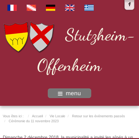
Stutzheim-
Offenheim
menu
Vous êtes ici :
Accueil
Vie Locale
Retour sur les événements passés
Cérémonie du 11 novembre 2023
Dimanche 2 décembre 2018, la municipalité a invité les aînés à un