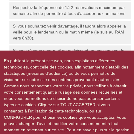
Respectez la fréquence de 1à 2 réservations maximum par
semaine afin de permettre à tous d'accéder aux animations.
Si vous souhaitez venir davantage, il faudra alors appeler la
veille pour le lendemain ou le matin même (je suis au RAM
vers 8h30).
Si vous réservez par mail ou en laissant un message sur la
boîte vocale, laissez-moi vos coordonnées afin que je puisse
En publiant le présent site web, nous exploitons différentes
vous répondre soit par retour de mail soit par téléphone et si
technologies, dont celle des cookies, afin notamment d’établir des
cela n'est pas fait, recontactez-moi.
statistiques (mesures d’audience) ou de vous permettre de
visionner sur notre site des contenus provenant d’autres sites.
Si vous avez réservé et que vous ne pouvez finalement pas
Comme nous respectons votre vie privée, nous veillons à obtenir
venir, signalez le moi au plus vite afin que l'on ne vous
votre consentement quant à l’usage des données recueillies et
attende pas mais également pour faire bénéficier une autre
nous vous permettons de choisir de ne pas autoriser certains
personne de votre place.
types de cookies. Cliquez sur TOUT ACCEPTER si vous
consentez à l’utilisation de cette technologie, ou sur
CONFIGURER pour choisir les cookies que vous acceptez. Vous
pouvez changer d’avis et modifier votre consentement à tout
moment en revenant sur ce site. Pour en savoir plus sur la gestion