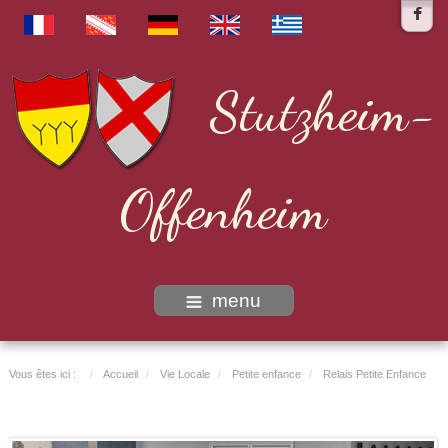
Stutzheim-
Offenheim
menu
Vous êtes ici :
Accueil
Vie Locale
Petite enfance
Relais Petite Enfance