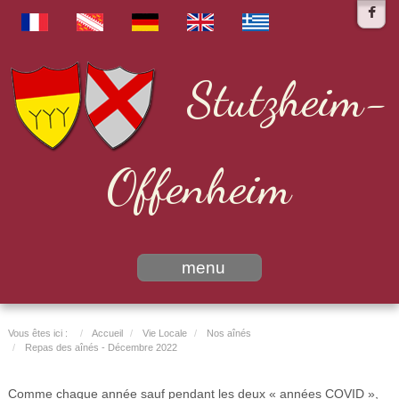
Stutzheim-
Offenheim
menu
Vous êtes ici :
Accueil
Vie Locale
Nos aînés
Repas des aînés - Décembre 2022
Comme chaque année sauf pendant les deux « années COVID »,