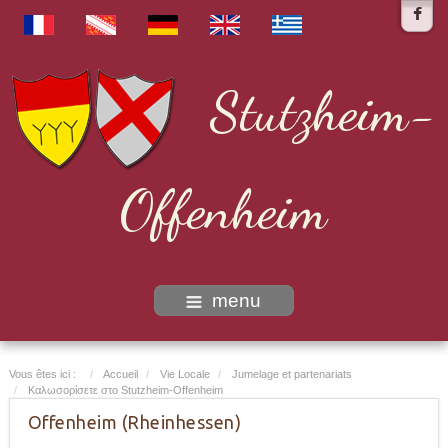
Stutzheim-
Offenheim
menu
Vous êtes ici :
Accueil
Vie Locale
Jumelage et partenariats
Καλωσορίσετε στο Stutzheim-Offenheim
Offenheim (Rheinhessen)