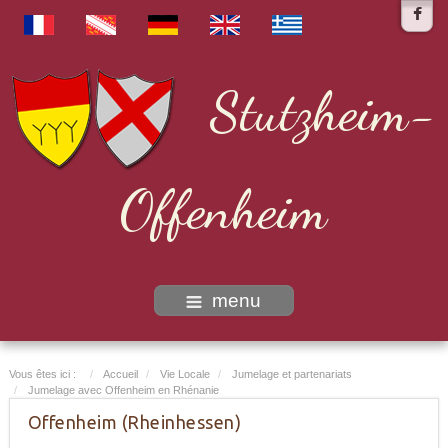
Stutzheim-
Offenheim
menu
Vous êtes ici :
Accueil
Vie Locale
Jumelage et partenariats
Jumelage avec Offenheim en Rhénanie
Offenheim (Rheinhessen)