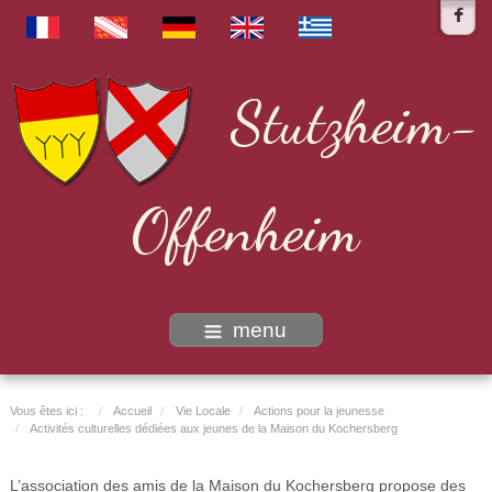
Stutzheim-
Offenheim
menu
Vous êtes ici :
Accueil
Vie Locale
Actions pour la jeunesse
Activités culturelles dédiées aux jeunes de la Maison du Kochersberg
L’association des amis de la Maison du Kochersberg propose des