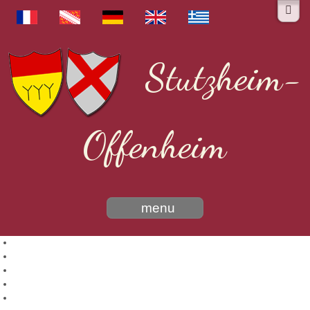
Stutzheim-
Offenheim
menu