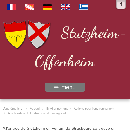
Stutzheim-
Offenheim
menu
Vous êtes ici :
Accueil
Environnement
Actions pour l'environnement
Amélioration de la structure du sol agricole
A l'entrée de Stutzheim en venant de Strasbourg se trouve un