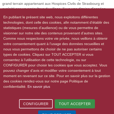
grand terrain appartenant aux Hospices Civils de Strasbourg et
exploité par un agriculteur du village. Il y a une dizaine d'années,
les propriétaires ont donné l'accord à la société Lingenheld d'y
En publiant le présent site web, nous exploitons différentes
déposer des gravats dans le cadre d'une « amélioration foncière ».
technologies, dont celle des cookies, afin notamment d’établir des
Des milliers de camions y ont déversé de la mauvaise terre et des
statistiques (mesures d’audience) ou de vous permettre de
gravats de démolition. Résultat, le terrain est devenu difficilement
visionner sur notre site des contenus provenant d’autres sites.
exploitable. S'en suivent des années de discussions et de
Comme nous respectons votre vie privée, nous veillons à obtenir
négociations avec Lingenheld, pour améliorer la structure du sol
votre consentement quant à l’usage des données recueillies et
par apport de terre végétale, mais sans succès. En novembre
nous vous permettons de choisir de ne pas autoriser certains
2014, les exploitants ont pris contact avec une autre société qui
types de cookies. Cliquez sur TOUT ACCEPTER si vous
avait des chantiers en cours dans la communauté urbaine de
consentez à l’utilisation de cette technologie, ou sur
Strasbourg. La société GCM a donc livré de la terre cultivable qui a
été déposée au-dessus des gravats, en vue de rectifier la structure
CONFIGURER pour choisir les cookies que vous acceptez. Vous
du sol et d'améliorer l'exploitation agricole de la parcelle.
pouvez changer d’avis et modifier votre consentement à tout
moment en revenant sur ce site. Pour en savoir plus sur la gestion
des cookies rendez-vous sur notre page Politique de
confidentialité.
En savoir plus
2015-2026 © Stutzheim-Offenheim | Tous droits réservés |
Mentions légales
|
CONFIGURER
TOUT ACCEPTER
Politique de confidentialité
| Site réalisé par
e-novea, agence web à
Strasbourg