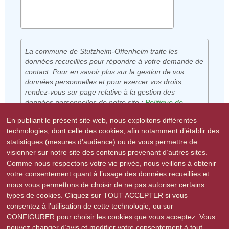
La commune de Stutzheim-Offenheim traite les
données recueillies pour répondre à votre demande de
contact. Pour en savoir plus sur la gestion de vos
données personnelles et pour exercer vos droits,
rendez-vous sur page relative à la gestion des
données personnelles de notre site :
Politique de
confidentialité
.
En publiant le présent site web, nous exploitons différentes
En envoyant ce message, j'accepte que les
technologies, dont celle des cookies, afin notamment d’établir des
informations saisies dans ce formulaire soient utilisées
statistiques (mesures d’audience) ou de vous permettre de
J'accepte
conformément à la mention d’information indiquée ci-
visionner sur notre site des contenus provenant d’autres sites.
dessus.
Comme nous respectons votre vie privée, nous veillons à obtenir
votre consentement quant à l’usage des données recueillies et
nous vous permettons de choisir de ne pas autoriser certains
ENVOYER
types de cookies. Cliquez sur TOUT ACCEPTER si vous
consentez à l’utilisation de cette technologie, ou sur
CONFIGURER pour choisir les cookies que vous acceptez. Vous
pouvez changer d’avis et modifier votre consentement à tout