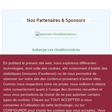
Nos Partenaires & Sponsors
Auberge Les Houblonnières
En publiant le présent site web, nous exploitons différentes
technologies, dont celle des cookies, afin notamment d’établir des
statistiques (mesures d’audience) ou de vous permettre de
Restaurant le Marronnier
visionner sur notre site des contenus provenant d’autres sites.
Comme nous respectons votre vie privée, nous veillons à obtenir
votre consentement quant à l’usage des données recueillies et
nous vous permettons de choisir de ne pas autoriser certains
types de cookies. Cliquez sur TOUT ACCEPTER si vous
consentez à l’utilisation de cette technologie, ou sur
R-GDS
CONFIGURER pour choisir les cookies que vous acceptez. Vous