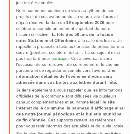
juin ont été annulés.
Notre commune continue de vivre au rythme de ses
projets et de ses événements. Je vous invite d’ores et
déjà à réserver la date du
19 septembre 2026
pour
célébrer ensemble un moment important de notre
histoire collective :
la fête des 50 ans de la fusion
entre Stutzheim et Offenheim
, à la salle des loisirs. Je
rappelle la proposition faite aux artistes de présenter une
œuvre (peinture, sculpture, texte, …) à ce sujet, il n’est
pas trop tard pour
participer
. Cet anniversaire sera
l’occasion de se retrouver, de se remémorer le chemin
parcouru et de regarder ensemble vers l’avenir.
Une
information détaillée de l’événement vous sera
adressée dans vos boites aux lettres durant l’été.
Je tiens également à vous rappeler que les informations
officielles de la commune sont diffusées via plusieurs
canaux complémentaires et au rythme légal :
le site
internet de la commune, le panneau d’affichage ainsi
que notre journal périodique et le bulletin municipal
de fin d’année.
Ces supports restent les références
pour vous tenir informés des actualités et de la vie locale.
Sur le plan financier, je peux vous confirmer la
maîtrise